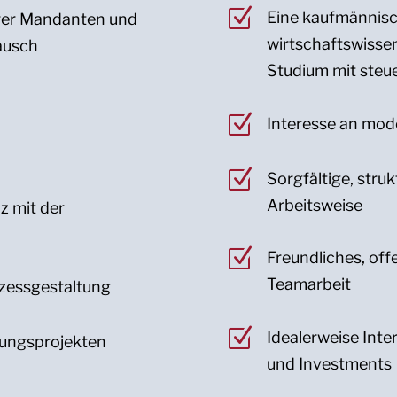
Z
Eine kaufmännisc
rer Mandanten und
wirtschaftswissen
ausch
Studium mit steu
Z
Interesse an mode
Z
Sorgfältige, stru
Arbeitsweise
z mit der
Z
Freundliches, off
Teamarbeit
ozessgestaltung
Z
Idealerweise Int
atungsprojekten
und Investments