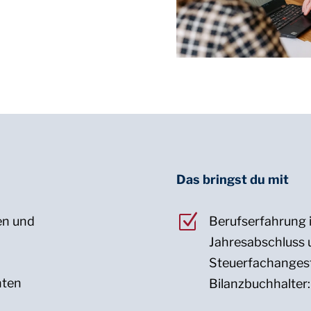
Das bringst du mit
Z
en und
Berufserfahrung 
Jahresabschluss u
Steuerfachangeste
nten
Bilanzbuchhalter: