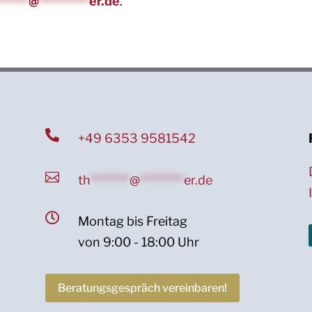
******
@
*********
er.de
.

+49 6353 9581542

th
********
@
*********
er.de

Montag bis Freitag
von 9:00 - 18:00 Uhr
Beratungsgespräch vereinbaren!