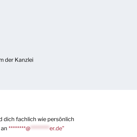
m der Kanzlei
 dich fachlich wie persönlich
h an
********@
*********
er.de"