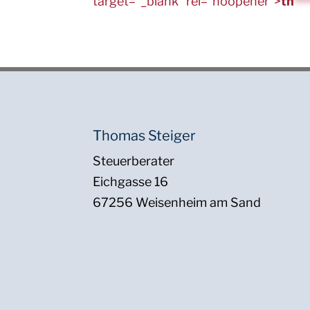
target="_blank" rel="noopener">
th
**
Thomas Steiger
Steuerberater
Eichgasse 16
67256 Weisenheim am Sand